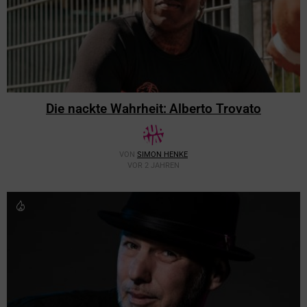
Die nackte Wahrheit: Alberto Trovato
VON
SIMON HENKE
VOR 2 JAHREN