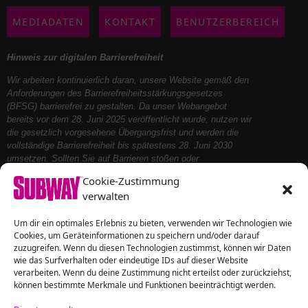
MEDIADATEN
KONTAKT
BENUTZERBEREICH
Hinweis zur digitalen Barrierefreiheit
Wir arbeiten kontinuierlich daran, unsere Website gemäß den
Anforderungen des Barrierefreiheitsstärkungsgesetzes
(BFSG) barrierefrei zu gestalten. Da unser Webangebot
bereits vor dem 28. Juni 2025 veröffentlicht wurde, nutzen wir
die gesetzlich vorgesehene Übergangsfrist und werden die
vollständige Barrierefreiheit bis spätestens 28. Juni 2030
umsetzen. Sollten Sie auf Barrieren stoßen oder
Unterstützung benötigen, kontaktieren Sie uns bitte – wir
Cookie-Zustimmung
helfen Ihnen gerne weiter.
verwalten
Um dir ein optimales Erlebnis zu bieten, verwenden wir Technologien wie
Folge uns auf
Cookies, um Geräteinformationen zu speichern und/oder darauf
zuzugreifen. Wenn du diesen Technologien zustimmst, können wir Daten
wie das Surfverhalten oder eindeutige IDs auf dieser Website
verarbeiten. Wenn du deine Zustimmung nicht erteilst oder zurückziehst,
können bestimmte Merkmale und Funktionen beeinträchtigt werden.