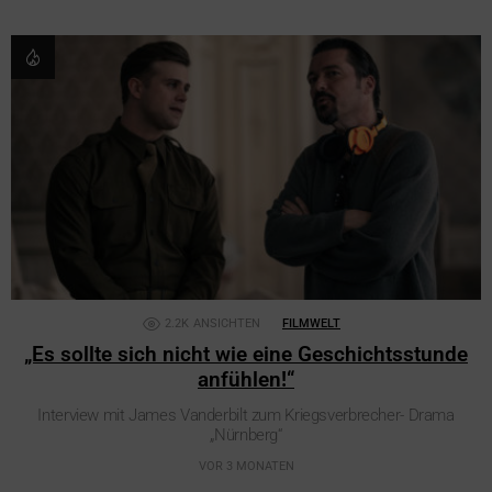
2.2K
ANSICHTEN
FILMWELT
„Es sollte sich nicht wie eine Geschichtsstunde
anfühlen!“
Interview mit James Vanderbilt zum Kriegsverbrecher- Drama
„Nürnberg“
VOR 3 MONATEN