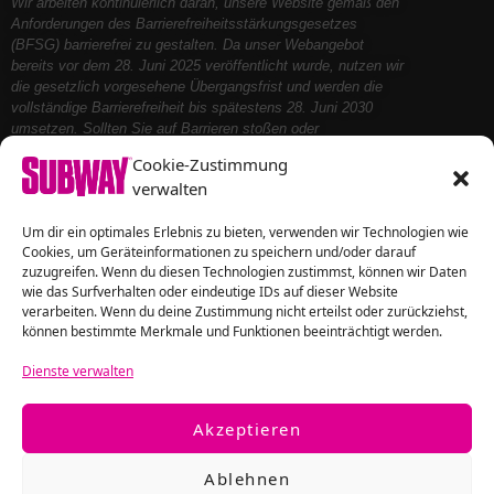
Wir arbeiten kontinuierlich daran, unsere Website gemäß den
Anforderungen des Barrierefreiheitsstärkungsgesetzes
(BFSG) barrierefrei zu gestalten. Da unser Webangebot
bereits vor dem 28. Juni 2025 veröffentlicht wurde, nutzen wir
die gesetzlich vorgesehene Übergangsfrist und werden die
vollständige Barrierefreiheit bis spätestens 28. Juni 2030
umsetzen. Sollten Sie auf Barrieren stoßen oder
Unterstützung benötigen, kontaktieren Sie uns bitte – wir
Cookie-Zustimmung
helfen Ihnen gerne weiter.
verwalten
Um dir ein optimales Erlebnis zu bieten, verwenden wir Technologien wie
Folge uns auf
Cookies, um Geräteinformationen zu speichern und/oder darauf
zuzugreifen. Wenn du diesen Technologien zustimmst, können wir Daten
wie das Surfverhalten oder eindeutige IDs auf dieser Website
verarbeiten. Wenn du deine Zustimmung nicht erteilst oder zurückziehst,
können bestimmte Merkmale und Funktionen beeinträchtigt werden.
Dienste verwalten
Akzeptieren
Ablehnen