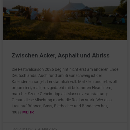
Zwischen Acker, Asphalt und Abriss
Die Festivalsaison 2026 beginnt nicht erst am anderen Ende
Deutschlands. Auch rund um Braunschweig ist der
Kalender schon jetzt erstaunlich voll. Mal klein und liebevoll
organisiert, mal groß gedacht mit bekannten Headlinern,
mal eher Szene-Geheimtipp als Massenveranstaltung:
Genau diese Mischung macht die Region stark. Wer also
Lust auf Bühnen, Bass, Bierbecher und Bändchen hat,
muss
MEHR
Jaquelin Ohk
4. Mai 2026