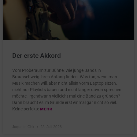
Der erste Akkord
Vom Proberaum zur Bühne: Wie junge Bands in
Braunschweig ihren Anfang finden. Was tun, wenn man
Musik machen will, aber nicht allein vorm Laptop sitzen,
nicht nur Playlists bauen und nicht länger davon sprechen
möchte, irgendwann vielleicht mal eine Band zu gründen?
Dann braucht es im Grunde erst einmal gar nicht so viel.
Keine perfekte
MEHR
Jaquelin Ohk
28. Juli 2026