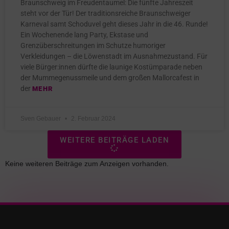
Braunschweig im Freudentaumel: Die fünfte Jahreszeit
steht vor der Tür! Der traditionsreiche Braunschweiger
Karneval samt Schoduvel geht dieses Jahr in die 46. Runde!
Ein Wochenende lang Party, Ekstase und
Grenzüberschreitungen im Schutze humoriger
Verkleidungen – die Löwenstadt im Ausnahmezustand. Für
viele Bürger:innen dürfte die launige Kostümparade neben
der Mummegenussmeile und dem großen Mallorcafest in
der
MEHR
Sven Gebauer
2. Februar 2024
WEITERE BEITRÄGE LADEN
Keine weiteren Beiträge zum Anzeigen vorhanden.