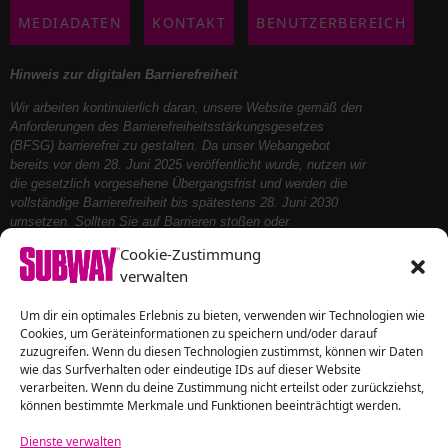
MEDIADATEN
KONTAKT
BENUTZERBEREICH
Hinweis zur digitalen Barrierefreiheit
Wir arbeiten kontinuierlich daran, unsere Website gemäß den
Anforderungen des Barrierefreiheitsstärkungsgesetzes
(BFSG) barrierefrei zu gestalten. Da unser Webangebot
bereits vor dem 28. Juni 2025 veröffentlicht wurde, nutzen wir
die gesetzlich vorgesehene Übergangsfrist und werden die
vollständige Barrierefreiheit bis spätestens 28. Juni 2030
umsetzen. Sollten Sie auf Barrieren stoßen oder
Unterstützung benötigen, kontaktieren Sie uns bitte – wir
Cookie-Zustimmung
helfen Ihnen gerne weiter.
verwalten
Um dir ein optimales Erlebnis zu bieten, verwenden wir Technologien wie
Folge uns auf
Cookies, um Geräteinformationen zu speichern und/oder darauf
zuzugreifen. Wenn du diesen Technologien zustimmst, können wir Daten
wie das Surfverhalten oder eindeutige IDs auf dieser Website
verarbeiten. Wenn du deine Zustimmung nicht erteilst oder zurückziehst,
können bestimmte Merkmale und Funktionen beeinträchtigt werden.
Dienste verwalten