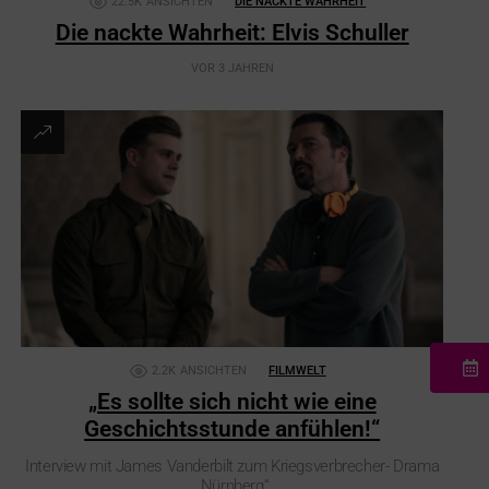
22.5K
ANSICHTEN
DIE NACKTE WAHRHEIT
Die nackte Wahrheit: Elvis Schuller
VOR 3 JAHREN
2.2K
ANSICHTEN
FILMWELT
„Es sollte sich nicht wie eine
Geschichtsstunde anfühlen!“
Interview mit James Vanderbilt zum Kriegsverbrecher- Drama
„Nürnberg“