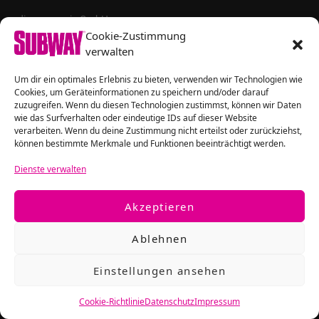
oeding magazin GmbH
Erzberg 45 | 38126 Braunschweig
Cookie-Zustimmung
verwalten
Redaktionelle Anfragen bitte an
subway@oeding.de
Um dir ein optimales Erlebnis zu bieten, verwenden wir Technologien wie
Cookies, um Geräteinformationen zu speichern und/oder darauf
zuzugreifen. Wenn du diesen Technologien zustimmst, können wir Daten
wie das Surfverhalten oder eindeutige IDs auf dieser Website
Wir sind erreichbar unter
verarbeiten. Wenn du deine Zustimmung nicht erteilst oder zurückziehst,
können bestimmte Merkmale und Funktionen beeinträchtigt werden.
0531 – 480 15 – 146 oder - 137
produktion@oeding.de
Dienste verwalten
Anzeigen-/ Kundenberater:in
Akzeptieren
Stefanie Reese
Ablehnen
0531 – 480 15 - 171
Rosalie Schlichtmann
Einstellungen ansehen
0531 – 480 15 - 172
anzeigen@oeding.de
Cookie-Richtlinie
Datenschutz
Impressum