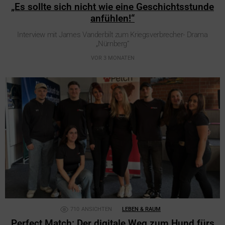
„Es sollte sich nicht wie eine Geschichtsstunde
anfühlen!“
Interview mit James Vanderbilt zum Kriegsverbrecher- Drama
„Nürnberg“
VOR 3 MONATEN
710
ANSICHTEN
LEBEN & RAUM
Perfect Match: Der digitale Weg zum Hund fürs