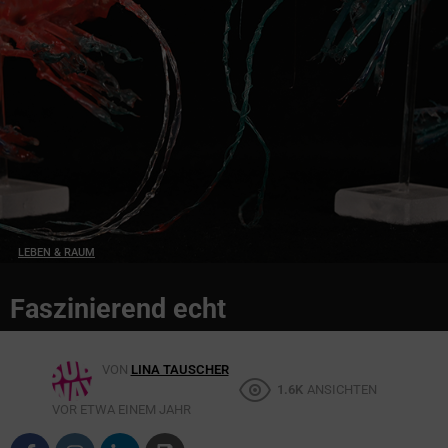
LEBEN & RAUM
Faszinierend echt
VON
LINA TAUSCHER
1.6K
ANSICHTEN
VOR ETWA EINEM JAHR