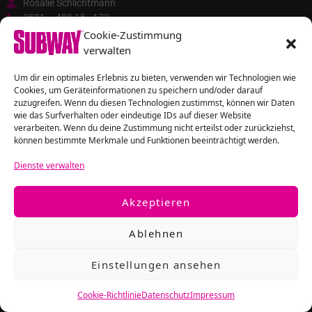
Rosalie Schlichtmann
0531 – 480 15 - 172
anzeigen@oeding.de
Cookie-Zustimmung
verwalten
Quick Links
Um dir ein optimales Erlebnis zu bieten, verwenden wir Technologien wie
Cookies, um Geräteinformationen zu speichern und/oder darauf
zuzugreifen. Wenn du diesen Technologien zustimmst, können wir Daten
Jobs
Impressum
Datenschutz
AGB
wie das Surfverhalten oder eindeutige IDs auf dieser Website
verarbeiten. Wenn du deine Zustimmung nicht erteilst oder zurückziehst,
können bestimmte Merkmale und Funktionen beeinträchtigt werden.
Dienste verwalten
MEDIADATEN
KONTAKT
BENUTZERBEREICH
Akzeptieren
Hinweis zur digitalen Barrierefreiheit
Ablehnen
Wir arbeiten kontinuierlich daran, unsere Website gemäß den
Anforderungen des Barrierefreiheitsstärkungsgesetzes
Einstellungen ansehen
(BFSG) barrierefrei zu gestalten. Da unser Webangebot
bereits vor dem 28. Juni 2025 veröffentlicht wurde, nutzen wir
Cookie-Richtlinie
Datenschutz
Impressum
die gesetzlich vorgesehene Übergangsfrist und werden die