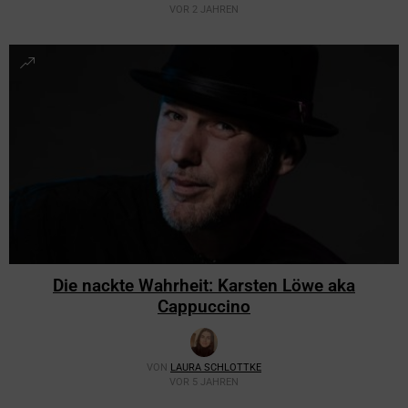
VOR 2 JAHREN
Die nackte Wahrheit: Karsten Löwe aka
Cappuccino
VON
LAURA SCHLOTTKE
VOR 5 JAHREN