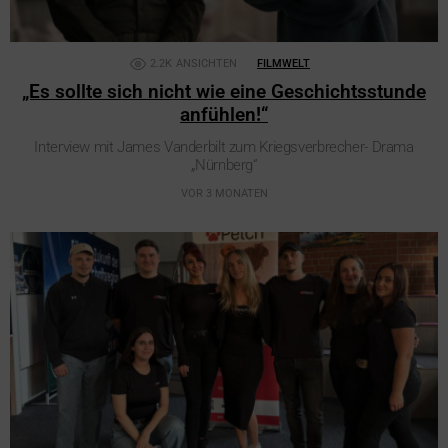
2.2K
ANSICHTEN
FILMWELT
„Es sollte sich nicht wie eine Geschichtsstunde
anfühlen!“
Interview mit James Vanderbilt zum Kriegsverbrecher- Drama
„Nürnberg“
VOR 3 MONATEN