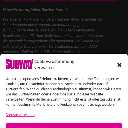
Hinweis zur digitalen Barrierefreiheit
Wir arbeiten kontinuierlich daran, unsere Website gemäß den
Anforderungen des Barrierefreiheitsstärkungsgesetzes
(BFSG) barrierefrei zu gestalten. Da unser Webangebot
bereits vor dem 28. Juni 2025 veröffentlicht wurde, nutzen wir
die gesetzlich vorgesehene Übergangsfrist und werden die
vollständige Barrierefreiheit bis spätestens 28. Juni 2030
umsetzen. Sollten Sie auf Barrieren stoßen oder
Unterstützung benötigen, kontaktieren Sie uns bitte – wir
Cookie-Zustimmung
helfen Ihnen gerne weiter.
verwalten
Folge uns auf
Um dir ein optimales Erlebnis zu bieten, verwenden wir Technologien wie
Cookies, um Geräteinformationen zu speichern und/oder darauf
zuzugreifen. Wenn du diesen Technologien zustimmst, können wir Daten
wie das Surfverhalten oder eindeutige IDs auf dieser Website
verarbeiten. Wenn du deine Zustimmung nicht erteilst oder zurückziehst,
können bestimmte Merkmale und Funktionen beeinträchtigt werden.
Dienste verwalten