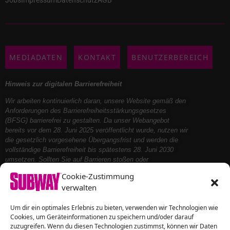
Jobs
Impressum
Datenschutz
AGB
MEDIADATEN
KONTAKT
BENUTZERBEREICH
Hinweis zur digitalen Barrierefreiheit
Wir arbeiten kontinuierlich daran, unsere Website gemäß den
Anforderungen des Barrierefreiheitsstärkungsgesetzes
(BFSG) barrierefrei zu gestalten. Da unser Webangebot
bereits vor dem 28. Juni 2025 veröffentlicht wurde, nutzen wir
die gesetzlich vorgesehene Übergangsfrist und werden die
vollständige Barrierefreiheit bis spätestens 28. Juni 2030
umsetzen. Sollten Sie auf Barrieren stoßen oder
Unterstützung benötigen, kontaktieren Sie uns bitte – wir
Cookie-Zustimmung
helfen Ihnen gerne weiter.
verwalten
Um dir ein optimales Erlebnis zu bieten, verwenden wir Technologien wie
Folge uns auf
Cookies, um Geräteinformationen zu speichern und/oder darauf
zuzugreifen. Wenn du diesen Technologien zustimmst, können wir Daten