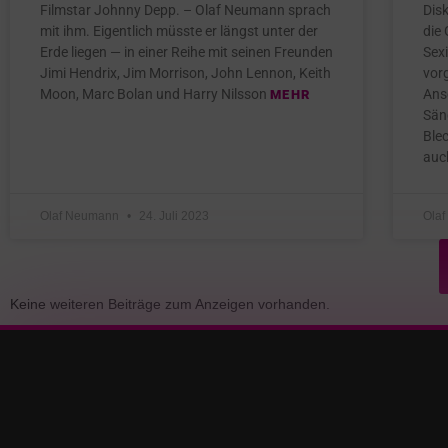
Filmstar Johnny Depp. – Olaf Neumann sprach
Dis
mit ihm. Eigentlich müsste er längst unter der
die
Erde liegen — in einer Reihe mit seinen Freunden
Sex
Jimi Hendrix, Jim Morrison, John Lennon, Keith
vor
Moon, Marc Bolan und Harry Nilsson
Ans
MEHR
Sän
Blec
auc
Olaf Neumann
24. Juli 2023
Ola
Keine weiteren Beiträge zum Anzeigen vorhanden.