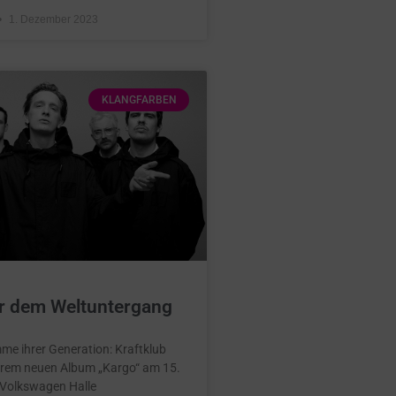
1. Dezember 2023
KLANGFARBEN
or dem Weltuntergang
mme ihrer Generation: Kraftklub
hrem neuen Album „Kargo“ am 15.
Volkswagen Halle