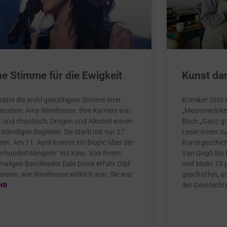
ne Stimme für die Ewigkeit
Kunst darf
hatte die wohl gewaltigste Stimme ihrer
Komiker Otto W
eration: Amy Winehouse. Ihre Karriere war
„Meisterwärke
z und chaotisch, Drogen und Alkohol waren
Buch „Ganz gr
 ständigen Begleiter. Sie starb mit nur 27
Leser:innen zu
ren. Am 11. April kommt ein Biopic über die
Kunstgeschich
hrhundertsängerin“ ins Kino. Von ihrem
Van Gogh bis 
maligen Bandleader Dale Davis erfuhr Olaf
und Maler 75 
mann, wie Winehouse wirklich war. Sie war
geschaffen, u
der Geschicht
HR