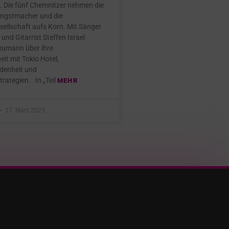
 Die fünf Chemnitzer nehmen die
Angstmacher und die
ellschaft aufs Korn. Mit Sänger
und Gitarrist Steffen Israel
eumann über ihre
t mit Tokio Hotel,
denheit und
rategien. In „Teil
MEHR
17. März 2023