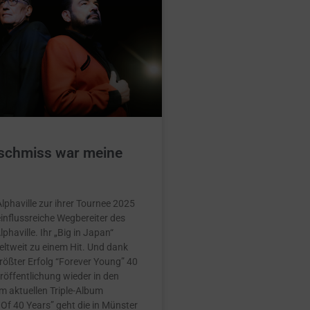
schmiss war meine
Alphaville zur ihrer Tournee 2025
 einflussreiche Wegbereiter des
phaville. Ihr „Big in Japan“
ltweit zu einem Hit. Und dank
 größter Erfolg “Forever Young” 40
öffentlichung wieder in den
m aktuellen Triple-Album
 Of 40 Years” geht die in Münster