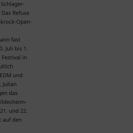
 Schlager-
. Das Refuse
unkrock-Open-
ann fast
 Juli bis 1.
Festival in
utlich
, EDM und
 Julian
gen das
Hildesheim-
21. und 22.
k auf den