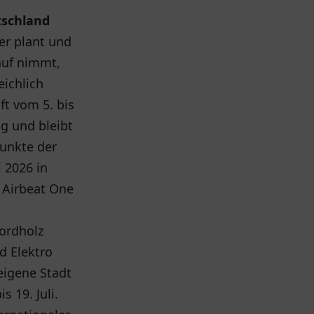
tschland
er plant und
auf nimmt,
eichlich
ft vom 5. bis
g und bleibt
punkte der
i 2026 in
s Airbeat One
ordholz
d Elektro
 eigene Stadt
 19. Juli.