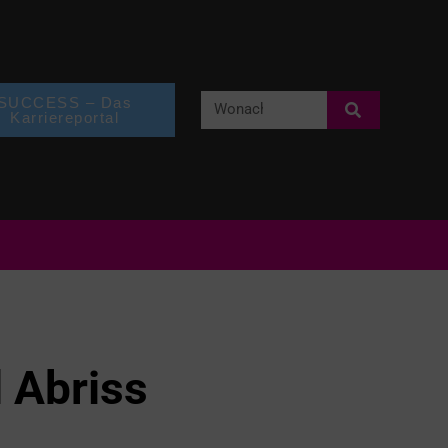
SUCCESS – Das
Karriereportal
 Abriss