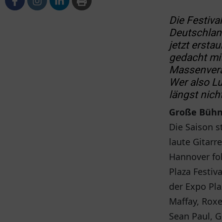
Die Festiva
Deutschlan
jetzt erstau
gedacht mi
Massenvera
Wer also L
längst nich
Große Bühn
Die Saison s
laute Gitarr
Hannover fo
Plaza Festiv
der Expo Pla
Maffay, Roxe
Sean Paul, 