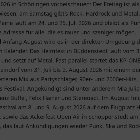
 2026 in Schöningen vorbeischauen: Der Freitag ist als
wiesen, am Samstag gibt‘s Rock, Hardrock und Metal
Peine läuft am 24. und 25. Juli 2026 und bleibt als P
te Adresse für alle, die es rauer und szeniger mögen.
d Anfang August wird es in der direkten Umgebung d
 Kalender. Das Helmfest in Büddenstedt läuft vom 30.
und setzt auf Metal. Fast parallel startet das KP-ONE 
indorf vom 31. Juli bis 2. August 2026 mit einem de
erteren Mix aus Partyschlager, 90er- und 2000er-Hits
 Festival. Angekündigt sind unter anderem Mia Julia,
nz Büffel, Felix Harrer und Stereoact. Im August fol
estival am 8. und 9. August 2026 auf dem Flugplatz 
 sowie das Ackerfest Open Air in Schöppenstedt am 
, das laut Ankündigungen wieder Punk, Ska und Roc
.