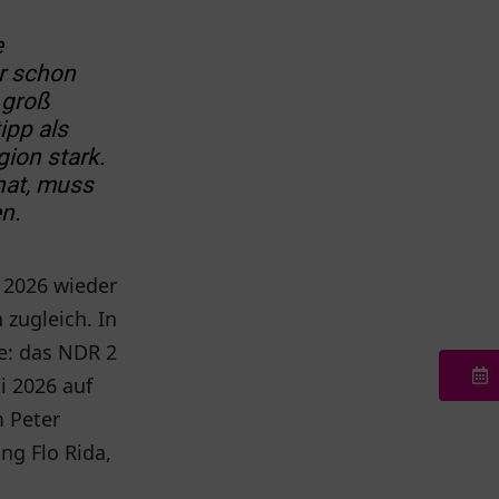
e
r schon
l groß
ipp als
ion stark.
hat, muss
n.
i 2026 wieder
 zugleich. In
e: das NDR 2
i 2026 auf
m Peter
ng Flo Rida,
.