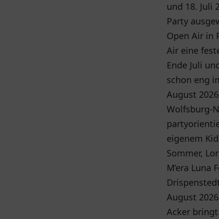
und 18. Juli
Party ausge
Open Air in 
Air eine fes
Ende Juli un
schon eng im
August 2026 
Wolfsburg-Ne
partyorienti
eigenem Kids
Sommer, Lore
M’era Luna F
Drispenstedt
August 2026
Acker bringt