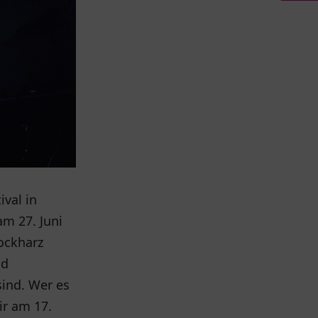
ival in
am 27. Juni
Rockharz
nd
sind. Wer es
ir am 17.