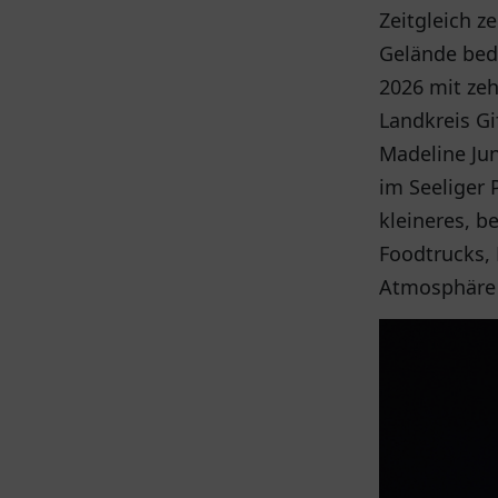
Zeitgleich z
Gelände bede
2026 mit ze
Landkreis G
Madeline Ju
im Seeliger 
kleineres, b
Foodtrucks,
Atmosphäre 