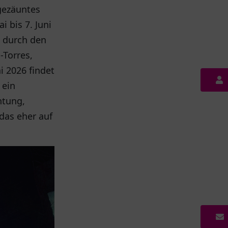
ngezäuntes
 bis 7. Juni
n durch den
Torres,
 2026 findet
 ein
htung,
as eher auf