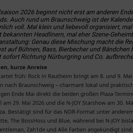
lsaison 2026 beginnt nicht erst am anderen End
ds. Auch rund um Braunschweig ist der Kalende
nlich voll. Mal klein und liebevoll organisiert, ma
t bekannten Headlinern, mal eher Szene-Geheimt
nstaltung: Genau diese Mischung macht die Reg
ust auf Bühnen, Bass, Bierbecher und Bändchen 
t sofort Richtung Nürburgring und Co. aufbreche
en, kurze Anreise
tartet früh: Rock in Rautheim bringt am 8. und 9. Ma
en nach Braunschweig – charmant lokal und praktisch
lgen Ende Mai direkt die beiden großen Plaza-Termin
al am 29. Mai 2026 und die N-JOY Starshow am 30. Ma
za. Bestätigt sind für das NDR-Format unter andere
tte, The BossHoss und Blue, während bei N-JOY bisla
Gentleman, Zah1de und Alle Farben angekündigt sind