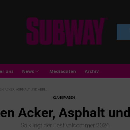
er uns
News
Mediadaten
Archiv
N ACKER, ASPHALT UND ABRISS
KLANGFARBEN
en Acker, Asphalt und
So klingt der Festivalsommer 2026