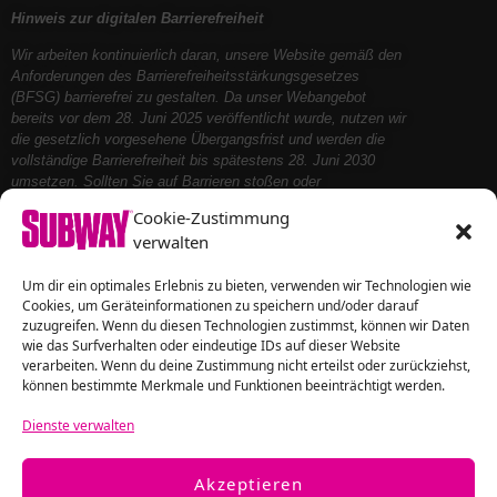
Hinweis zur digitalen Barrierefreiheit
Wir arbeiten kontinuierlich daran, unsere Website gemäß den
Anforderungen des Barrierefreiheitsstärkungsgesetzes
(BFSG) barrierefrei zu gestalten. Da unser Webangebot
bereits vor dem 28. Juni 2025 veröffentlicht wurde, nutzen wir
die gesetzlich vorgesehene Übergangsfrist und werden die
vollständige Barrierefreiheit bis spätestens 28. Juni 2030
umsetzen. Sollten Sie auf Barrieren stoßen oder
Unterstützung benötigen, kontaktieren Sie uns bitte – wir
Cookie-Zustimmung
helfen Ihnen gerne weiter.
verwalten
Um dir ein optimales Erlebnis zu bieten, verwenden wir Technologien wie
Folge uns auf
Cookies, um Geräteinformationen zu speichern und/oder darauf
zuzugreifen. Wenn du diesen Technologien zustimmst, können wir Daten
wie das Surfverhalten oder eindeutige IDs auf dieser Website
verarbeiten. Wenn du deine Zustimmung nicht erteilst oder zurückziehst,
können bestimmte Merkmale und Funktionen beeinträchtigt werden.
Dienste verwalten
Akzeptieren