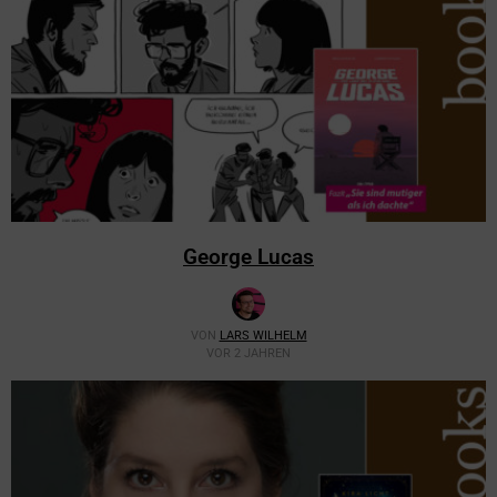
George Lucas
VON
LARS WILHELM
VOR 2 JAHREN