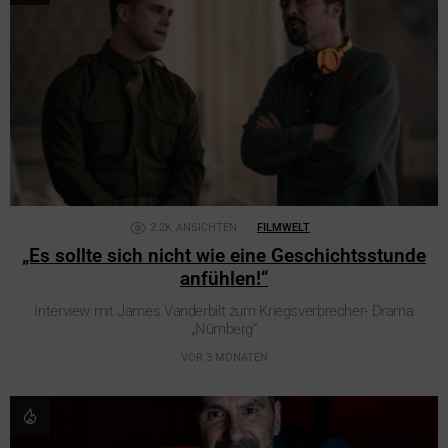
2.2K
ANSICHTEN
FILMWELT
„Es sollte sich nicht wie eine Geschichtsstunde
anfühlen!“
Interview mit James Vanderbilt zum Kriegsverbrecher- Drama
„Nürnberg“
VOR 3 MONATEN