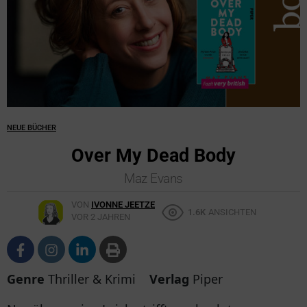
NEUE BÜCHER
Over My Dead Body
Maz Evans
VON
IVONNE JEETZE
1.6K
ANSICHTEN
VOR 2 JAHREN
Genre
Thriller & Krimi
Verlag
Piper