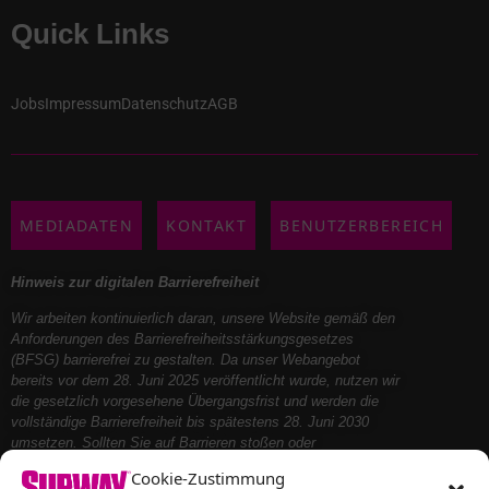
Quick Links
Jobs
Impressum
Datenschutz
AGB
MEDIADATEN
KONTAKT
BENUTZERBEREICH
Hinweis zur digitalen Barrierefreiheit
Wir arbeiten kontinuierlich daran, unsere Website gemäß den
Anforderungen des Barrierefreiheitsstärkungsgesetzes
(BFSG) barrierefrei zu gestalten. Da unser Webangebot
bereits vor dem 28. Juni 2025 veröffentlicht wurde, nutzen wir
die gesetzlich vorgesehene Übergangsfrist und werden die
vollständige Barrierefreiheit bis spätestens 28. Juni 2030
umsetzen. Sollten Sie auf Barrieren stoßen oder
Unterstützung benötigen, kontaktieren Sie uns bitte – wir
Cookie-Zustimmung
helfen Ihnen gerne weiter.