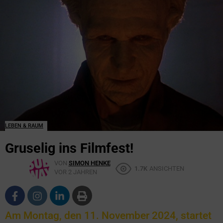
LEBEN & RAUM
Gruselig ins Filmfest!
VON
SIMON HENKE
1.7K
ANSICHTEN
VOR 2 JAHREN
Am Montag, den 11. November 2024, startet