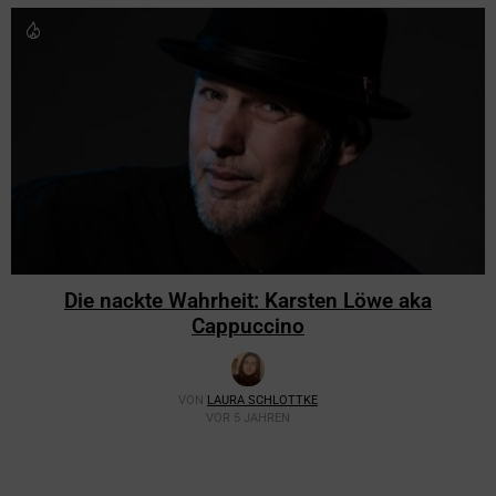
Die nackte Wahrheit: Karsten Löwe aka
Cappuccino
VON
LAURA SCHLOTTKE
VOR 5 JAHREN