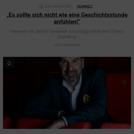
2.2K
ANSICHTEN
FILMWELT
„Es sollte sich nicht wie eine Geschichtsstunde
anfühlen!“
Interview mit James Vanderbilt zum Kriegsverbrecher- Drama
„Nürnberg“
VOR 3 MONATEN