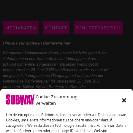
MEDIADATEN
KONTAKT
BENUTZERBEREICH
Hinweis zur digitalen Barrierefreiheit
Wir arbeiten kontinuierlich daran, unsere Website gemäß den
Anforderungen des Barrierefreiheitsstärkungsgesetzes
(BFSG) barrierefrei zu gestalten. Da unser Webangebot
bereits vor dem 28. Juni 2025 veröffentlicht wurde, nutzen wir
die gesetzlich vorgesehene Übergangsfrist und werden die
vollständige Barrierefreiheit bis spätestens 28. Juni 2030
umsetzen. Sollten Sie auf Barrieren stoßen oder
Unterstützung benötigen, kontaktieren Sie uns bitte – wir
Cookie-Zustimmung
helfen Ihnen gerne weiter.
verwalten
Folge uns auf
Um dir ein optimales Erlebnis zu bieten, verwenden wir Technologien wie
Cookies, um Geräteinformationen zu speichern und/oder darauf
zuzugreifen. Wenn du diesen Technologien zustimmst, können wir Daten
wie das Surfverhalten oder eindeutige IDs auf dieser Website