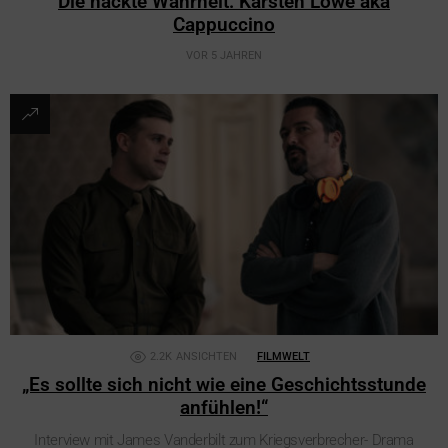
Die nackte Wahrheit: Karsten Löwe aka
Cappuccino
VOR 5 JAHREN
2.2K
ANSICHTEN
FILMWELT
„Es sollte sich nicht wie eine Geschichtsstunde
anfühlen!“
Interview mit James Vanderbilt zum Kriegsverbrecher- Drama