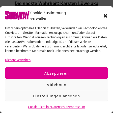
Die nackte Wahrheit: Karsten Löwe aka
Cappuccino
Cookie-Zustimmung
VOR 5 JAHREN
verwalten
Um dir ein optimales Erlebnis zu bieten, verwenden wir Technologien wie
Cookies, um Geräteinformationen zu speichern und/oder darauf
zuzugreifen. Wenn du diesen Technologien zustimmst, können wir Daten
wie das Surfverhalten oder eindeutige IDs auf dieser Website
verarbeiten. Wenn du deine Zustimmung nicht erteilst oder zurückziehst,
können bestimmte Merkmale und Funktionen beeinträchtigt werden.
Dienste verwalten
Akzeptieren
Ablehnen
2.2K
ANSICHTEN
FILMWELT
Einstellungen ansehen
„Es sollte sich nicht wie eine Geschichtsstunde
anfühlen!“
Cookie-Richtlinie
Datenschutz
Impressum