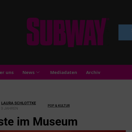
er uns
News
Mediadaten
Archiv
N
LAURA SCHLOTTKE
POP & KULTUR
 3 JAHREN
iste im Museum