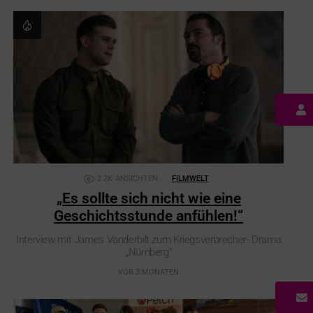
2.2K
ANSICHTEN
FILMWELT
„Es sollte sich nicht wie eine
Geschichtsstunde anfühlen!“
Interview mit James Vanderbilt zum Kriegsverbrecher- Drama
„Nürnberg“
VOR 3 MONATEN