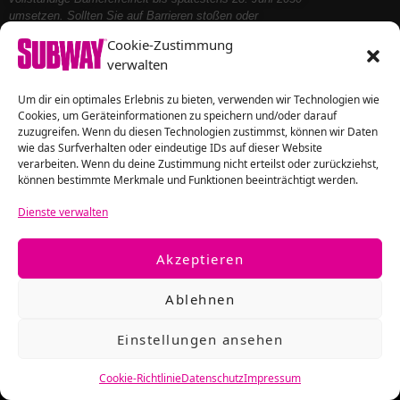
umsetzen. Sollten Sie auf Barrieren stoßen oder
Unterstützung benötigen, kontaktieren Sie uns bitte – wir
Cookie-Zustimmung
helfen Ihnen gerne weiter.
verwalten
Um dir ein optimales Erlebnis zu bieten, verwenden wir Technologien wie
Folge uns auf
Cookies, um Geräteinformationen zu speichern und/oder darauf
zuzugreifen. Wenn du diesen Technologien zustimmst, können wir Daten
wie das Surfverhalten oder eindeutige IDs auf dieser Website
verarbeiten. Wenn du deine Zustimmung nicht erteilst oder zurückziehst,
können bestimmte Merkmale und Funktionen beeinträchtigt werden.
Dienste verwalten
Akzeptieren
Ablehnen
Einstellungen ansehen
Copyright © 2016 – 2026 SUBWAY Magazin
SUBWAY ist Teil der Oeding Unternehmensgruppe
Cookie-Richtlinie
Datenschutz
Impressum